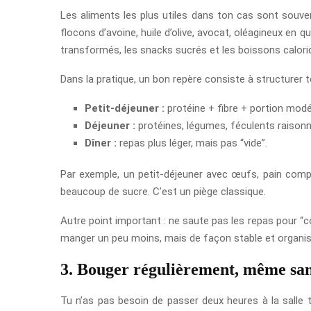
Les aliments les plus utiles dans ton cas sont souven
flocons d’avoine, huile d’olive, avocat, oléagineux en qu
transformés, les snacks sucrés et les boissons caloriq
Dans la pratique, un bon repère consiste à structurer te
Petit-déjeuner :
protéine + fibre + portion modé
Déjeuner :
protéines, légumes, féculents raisonn
Dîner :
repas plus léger, mais pas “vide”.
Par exemple, un petit-déjeuner avec œufs, pain comple
beaucoup de sucre. C’est un piège classique.
Autre point important : ne saute pas les repas pour “c
manger un peu moins, mais de façon stable et organis
3. Bouger régulièrement, même sans
Tu n’as pas besoin de passer deux heures à la salle to