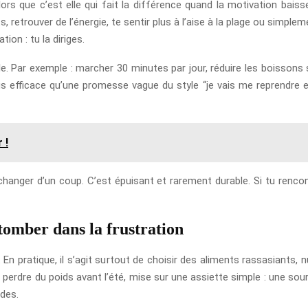
s que c’est elle qui fait la différence quand la motivation baisse. 
, retrouver de l’énergie, te sentir plus à l’aise à la plage ou simpl
ion : tu la diriges.
e. Par exemple : marcher 30 minutes par jour, réduire les boissons s
s efficace qu’une promesse vague du style “je vais me reprendre e
 !
t changer d’un coup. C’est épuisant et rarement durable. Si tu ren
 tomber dans la frustration
. En pratique, il s’agit surtout de choisir des aliments rassasiants,
 perdre du poids avant l’été, mise sur une assiette simple : une so
ides.