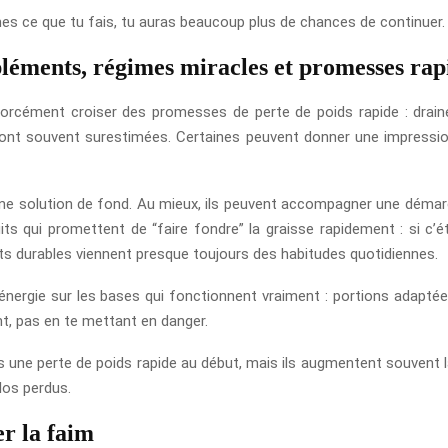
aimes ce que tu fais, tu auras beaucoup plus de chances de continuer.
mpléments, régimes miracles et promesses rap
forcément croiser des promesses de perte de poids rapide : draine
sont souvent surestimées. Certaines peuvent donner une impression
e solution de fond. Au mieux, ils peuvent accompagner une démarch
its qui promettent de “faire fondre” la graisse rapidement : si c’é
ts durables viennent presque toujours des habitudes quotidiennes.
 énergie sur les bases qui fonctionnent vraiment : portions adaptées,
ent, pas en te mettant en danger.
is une perte de poids rapide au début, mais ils augmentent souvent l
ilos perdus.
r la faim