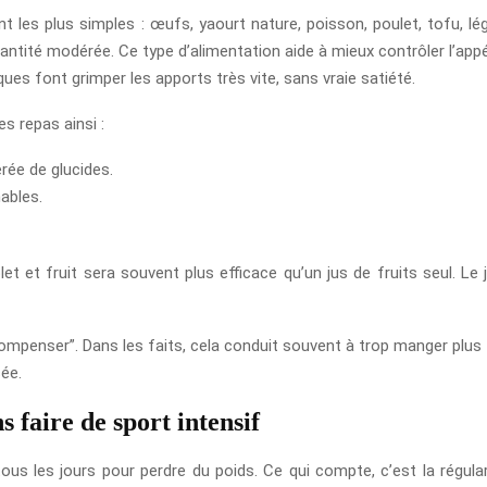
t les plus simples : œufs, yaourt nature, poisson, poulet, tofu, lég
antité modérée. Ce type d’alimentation aide à mieux contrôler l’appétit
ues font grimper les apports très vite, sans vraie satiété.
s repas ainsi :
rée de glucides.
ables.
t et fruit sera souvent plus efficace qu’un jus de fruits seul. Le j
ompenser”. Dans les faits, cela conduit souvent à trop manger plus ta
ée.
 faire de sport intensif
us les jours pour perdre du poids. Ce qui compte, c’est la régularit