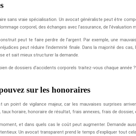
es
 faire sans vraie spécialisation. Un avocat généraliste peut être com
mmage corporel, des échanges avec l’assurance, de l’évaluation méd
onstruit peut te faire perdre de l’argent. Par exemple, une mauvai
judices peut réduire l’indemnité finale. Dans la majorité des cas,
se et sait mieux structurer la demande.
ien de dossiers d’accidents corporels traitez-vous chaque année ?” 
pouvez sur les honoraires
est un point de vigilance majeur, car les mauvaises surprises arri
 taux horaire, honoraire de résultat, frais annexes, frais de dossie
 moment, et dans quels cas le coût peut augmenter. Demande aussi
ntentieux. Un avocat transparent prend le temps d’expliquer tout cel