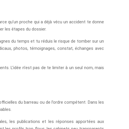
arce qu’un proche qui a déjà vécu un accident te donne
uer les étapes du dossier.
gnes du temps et tu réduis le risque de tomber sur un
médicaux, photos, témoignages, constat, échanges avec
ents. L’idée n’est pas de te limiter à un seul nom, mais
officielles du barreau ou de l’ordre compétent. Dans les
iables.
ales, les publications et les réponses apportées aux
 les profils trop flous, les cabinets peu transparents