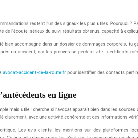
commandations restent l’un des signaux les plus utiles. Pourquoi ? P
té de l’écoute, sérieux du suivi, résultats obtenus, capacité à expliq
été bien accompagné dans un dossier de dommages corporels, tu ga
 après un accident, car les preuves se perdent vite : certificats 
me
avocat-accident-de-la-route.fr
pour identifier des contacts pertin
d’antécédents en ligne
ple mais utile : cherche si l’avocat apparaît bien dans les sources 
fié clairement, avec une activité cohérente et des informations vérif
ritique. Les avis clients, les mentions sur des plateformes loc
 Ce que cela change pour toi, c’est que tu peux repérer rapidement