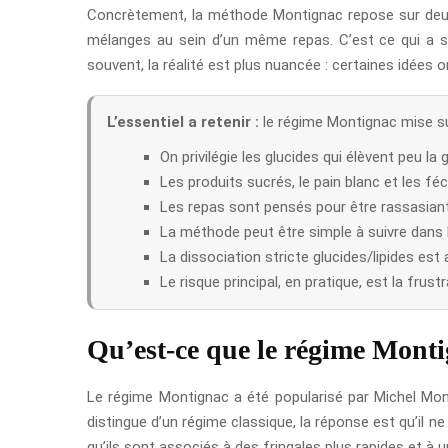
Concrètement, la méthode Montignac repose sur deux gr
mélanges au sein d’un même repas. C’est ce qui a sé
souvent, la réalité est plus nuancée : certaines idées o
L’essentiel a retenir :
le régime Montignac mise sur
On privilégie les glucides qui élèvent peu la 
Les produits sucrés, le pain blanc et les féc
Les repas sont pensés pour être rassasiants
La méthode peut être simple à suivre dans l
La dissociation stricte glucides/lipides est
Le risque principal, en pratique, est la frustr
Qu’est-ce que le régime Monti
Le régime Montignac a été popularisé par Michel Mon
distingue d’un régime classique, la réponse est qu’il ne 
qu’ils sont associés à des fringales plus rapides et à