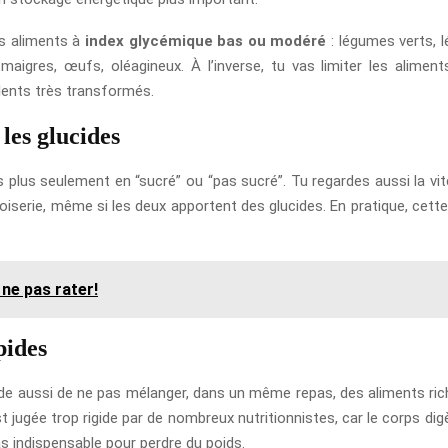
es aliments à
index glycémique bas ou modéré
: légumes verts, l
aigres, œufs, oléagineux. À l’inverse, tu vas limiter les aliment
ulents très transformés.
les glucides
 plus seulement en “sucré” ou “pas sucré”. Tu regardes aussi la vit
oiserie, même si les deux apportent des glucides. En pratique, cette 
 ne pas rater!
pides
 aussi de ne pas mélanger, dans un même repas, des aliments riches
e est jugée trop rigide par de nombreux nutritionnistes, car le corps 
pas indispensable pour perdre du poids.