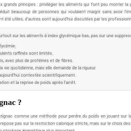
ands principes : privilégier les aliments qui font peu monter la gl
duit beaucoup de personnes qui voulaient maigrir sans avoir l’i
nt été utiles, d’autres sont aujourd’hui discutées par les profession
tout sur les aliments à index glycémique bas, pas sur une suppress
glycémie.
ulents raffinés sont limités.
, avec plus de protéines et de fibres.
a vie quotidienne, mais elle demande de la rigueur.
 aujourd’hui contestée scientifiquement.
ation et la reprise de poids après l’arrêt.
gnac ?
tignac comme une méthode pour perdre du poids en jouant sur la q
repose pas sur la restriction calorique stricte, mais sur le choix des
 un stockage énergétique plus important.