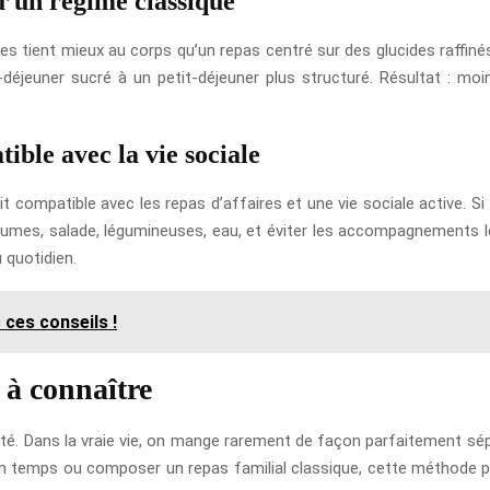
u’un régime classique
bres tient mieux au corps qu’un repas centré sur des glucides raffi
-déjeuner sucré à un petit-déjeuner plus structuré. Résultat : moi
le avec la vie sociale
t compatible avec les repas d’affaires et une vie sociale active. S
gumes, salade, légumineuses, eau, et éviter les accompagnements les
 quotidien.
 ces conseils !
s à connaître
dité. Dans la vraie vie, on mange rarement de façon parfaitement sé
n temps ou composer un repas familial classique, cette méthode pe