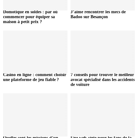
Domotique en soldes : par où
J’aime rencontrer les mecs de
commencer pour équiper sa
Badoo sur Besançon
maison à petit prix ?
Casino en ligne : comment choisir
7 conseils pour trouver le meilleur
une plateforme de jeu fiable ?
avocat spécialisé dans les accidents
de voiture
Quelles sont les missions d’un
Une web-série pour les fans de la