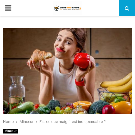
PRIMARY
MENU
Home
Minceur
Est-ce que maigrir est indispensable ?
Minceur