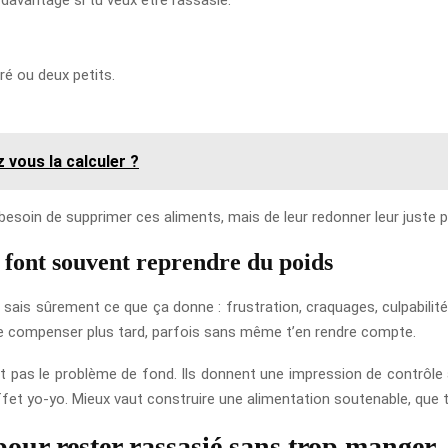
ré ou deux petits.
 vous la calculer ?
 besoin de supprimer ces aliments, mais de leur redonner leur juste p
e font souvent reprendre du poids
u sais sûrement ce que ça donne : frustration, craquages, culpabilit
 de compenser plus tard, parfois sans même t’en rendre compte.
t pas le problème de fond. Ils donnent une impression de contrôle à c
’effet yo-yo. Mieux vaut construire une alimentation soutenable, que
our rester rassasié sans trop manger