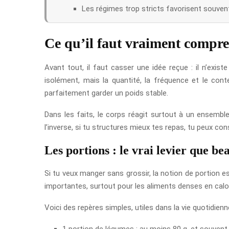
Les régimes trop stricts favorisent souvent
Ce qu’il faut vraiment compr
Avant tout, il faut casser une idée reçue : il n’exist
isolément, mais la quantité, la fréquence et le con
parfaitement garder un poids stable.
Dans les faits, le corps réagit surtout à un ensembl
l’inverse, si tu structures mieux tes repas, tu peux 
Les portions : le vrai levier que b
Si tu veux manger sans grossir, la notion de portion 
importantes, surtout pour les aliments denses en calor
Voici des repères simples, utiles dans la vie quotidienn
1 portion de légumes : au moins 80 g, et souvent 