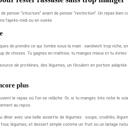
de penser “structure” avant de penser “restriction”. Un repas bien con
ans l’après-midi ou en soirée.
e
sques de prendre ce qui tombe sous la main : sandwich trop riche, sna
oup de choses. Tu gagnes en maîtrise, tu manges mieux et tu évites l
source de protéines, des légumes, un féculent en portion adaptée e
ncore plus
uvent le repas où l’on se relâche. Or, si tu manges très riche le soi
ivement au repos.
 dîner avec une belle assiette de légumes : soupe, crudités, légum
n au four, légumes, et dessert simple comme un fruit ou un laitage natu