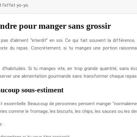
 l’effet yo-yo.
endre pour manger sans grossir
e pas d’aliment “interdit” en soi. Ce qui fait souvent la différence
texte du repas. Concrètement, si tu manges une portion raisonna
e d’habitudes. Si tu manges vite, en trop grande quantité, sans é
conserver une alimentation gourmande sans transformer chaque repas
eaucoup sous-estiment
est essentielle. Beaucoup de personnes pensent manger “normalement”
ies comme le fromage, les biscuits, les chips, les sauces ou les de
e :
davantage si tu veux être rassasié.